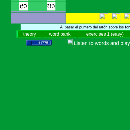
.
.
Al pasar el puntero del ratón sobre los 
theory
word bank
exercises 1 (easy)
Listen to words and pla