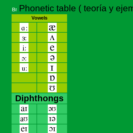
Phonetic table ( teoría y ejem
Vowels
Diphthongs